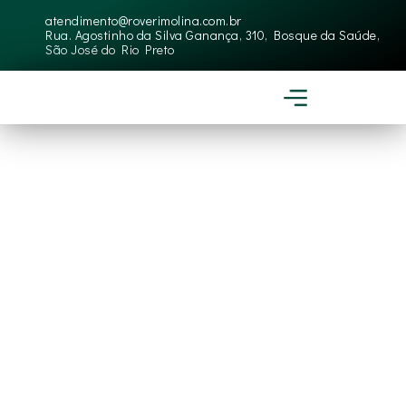
atendimento@roverimolina.com.br
Rua. Agostinho da Silva Ganança, 310, Bosque da Saúde,
São José do Rio Preto