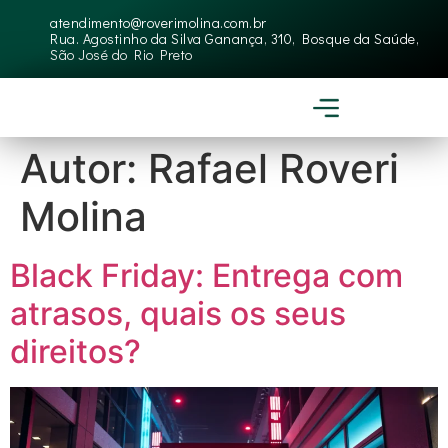
atendimento@roverimolina.com.br
Rua. Agostinho da Silva Ganança, 310, Bosque da Saúde,
São José do Rio Preto
Autor:
Rafael Roveri
Molina
Black Friday: Entrega com
atrasos, quais os seus
direitos?