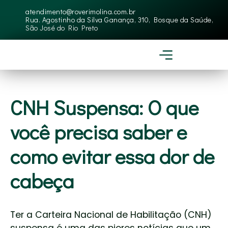
atendimento@roverimolina.com.br
Rua. Agostinho da Silva Ganança, 310, Bosque da Saúde,
São José do Rio Preto
CNH Suspensa: O que
você precisa saber e
como evitar essa dor de
cabeça
Ter a Carteira Nacional de Habilitação (CNH)